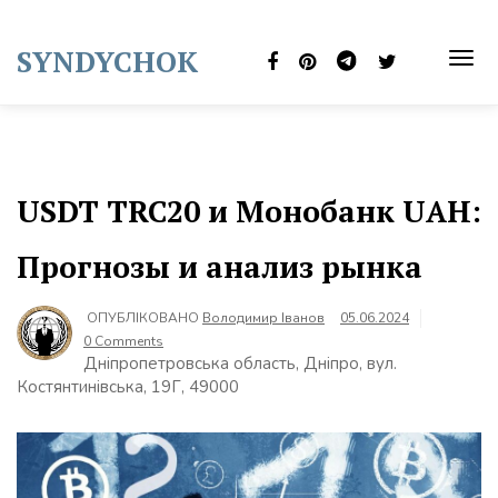
Skip
to
SYNDYCHOK
content
TOG
NAVI
USDT TRC20 и Монобанк UAH:
Прогнозы и анализ рынка
ОПУБЛІКОВАНО
Володимир Іванов
05.06.2024
0 Comments
Дніпропетровська область, Дніпро, вул.
Костянтинівська, 19Г, 49000