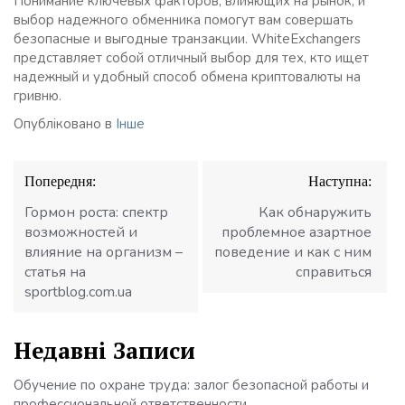
Понимание ключевых факторов, влияющих на рынок, и
выбор надежного обменника помогут вам совершать
безопасные и выгодные транзакции. WhiteExchangers
представляет собой отличный выбор для тех, кто ищет
надежный и удобный способ обмена криптовалюты на
гривню.
Опубліковано в
Інше
Навігація
Попередня:
Наступна:
записів
Гормон роста: спектр
Как обнаружить
возможностей и
проблемное азартное
влияние на организм –
поведение и как с ним
статья на
справиться
sportblog.com.ua
Недавні Записи
Обучение по охране труда: залог безопасной работы и
профессиональной ответственности