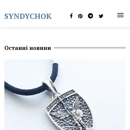
Skip
to
SYNDYCHOK
content
TOG
NAVI
Останні новини