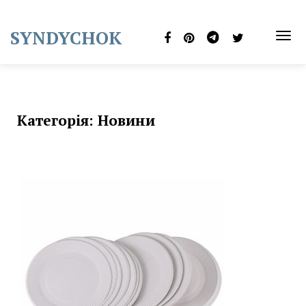
Skip
to
SYNDYCHOK
content
TOG
NAVI
Категорія:
Новини