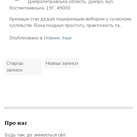
Дніпропетровська область, Дніпро, вул.
Костянтинівська, 19Г, 49000
Кремація стає дедалі поширенішим вибором у сучасному
суспільстві. Вона поєднує простоту, практичність та...
Опубліковано в
Новини
,
Інше
Навігація
Старіші
Новіші записи
записів
записи
Про нас
Будь там, де змінюється світ.