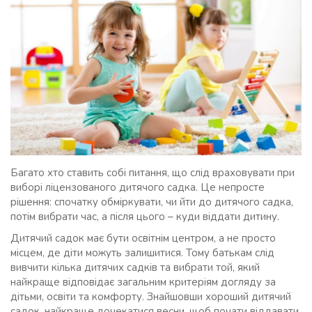
Багато хто ставить собі питання, що слід враховувати при
виборі ліцензованого дитячого садка. Це непросте
рішення: спочатку обміркувати, чи йти до дитячого садка,
потім вибрати час, а після цього – куди віддати дитину.
Дитячий садок має бути освітнім центром, а не просто
місцем, де діти можуть залишитися. Тому батькам слід
вивчити кілька дитячих садків та вибрати той, який
найкраще відповідає загальним критеріям догляду за
дітьми, освіти та комфорту. Знайшовши хороший дитячий
садок, найкраще дочекатися весни, щоб почати віддавати