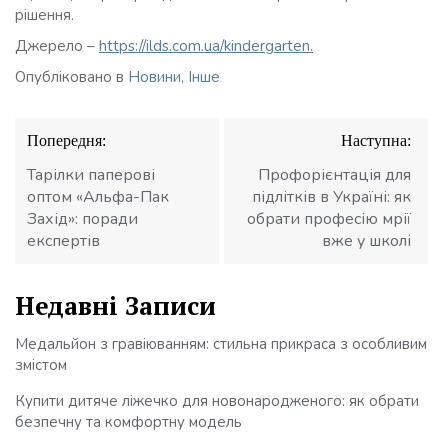
рішення.
Джерело –
https://ilds.com.ua/kindergarten
.
Опубліковано в
Новини
,
Інше
Навігація
Попередня:
Наступна:
записів
Тарілки паперові
Профорієнтація для
оптом «Альфа-Пак
підлітків в Україні: як
Захід»: поради
обрати професію мрії
експертів
вже у школі
Недавні Записи
Медальйон з гравіюванням: стильна прикраса з особливим
змістом
Купити дитяче ліжечко для новонародженого: як обрати
безпечну та комфортну модель