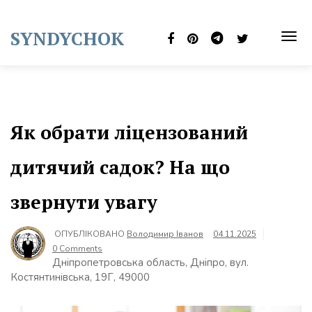
Skip
to
SYNDYCHOK
content
TOG
NAVI
Як обрати ліцензований
дитячий садок? На що
звернути увагу
ОПУБЛІКОВАНО
Володимир Іванов
04.11.2025
0 Comments
Дніпропетровська область, Дніпро, вул.
Костянтинівська, 19Г, 49000