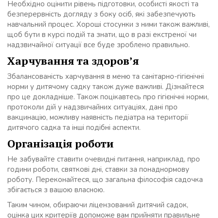
Необхідно оцінити рівень підготовки, особисті якості та
безперервність догляду з боку осіб, які забезпечують
навчальний процес. Хороші стосунки з ними також важливі,
щоб бути в курсі подій та знати, що в разі екстреної чи
надзвичайної ситуації все буде зроблено правильно.
Харчування та здоров’я
Збалансованість харчування в меню та санітарно-гігієнічні
норми у дитячому садку також дуже важливі. Дізнайтеся
про це докладніше. Також поцікавтесь про гігієнічні норми,
протоколи дій у надзвичайних ситуаціях, дані про
вакцинацію, можливу наявність педіатра на території
дитячого садка та інші подібні аспекти.
Організація роботи
Не забувайте ставити очевидні питання, наприклад, про
години роботи, святкові дні, ставки за понаднормову
роботу. Переконайтеся, що загальна філософія садочка
збігається з вашою власною.
Таким чином, обираючи ліцензований дитячий садок,
оцінка цих критеріїв допоможе вам прийняти правильне