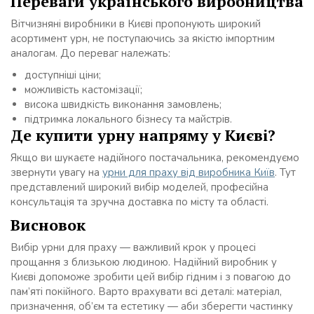
Переваги українського виробництва
Вітчизняні виробники в Києві пропонують широкий
асортимент урн, не поступаючись за якістю імпортним
аналогам. До переваг належать:
доступніші ціни;
можливість кастомізації;
висока швидкість виконання замовлень;
підтримка локального бізнесу та майстрів.
Де купити урну напряму у Києві?
Якщо ви шукаєте надійного постачальника, рекомендуємо
звернути увагу на
урни для праху від виробника Київ
. Тут
представлений широкий вибір моделей, професійна
консультація та зручна доставка по місту та області.
Висновок
Вибір урни для праху — важливий крок у процесі
прощання з близькою людиною. Надійний виробник у
Києві допоможе зробити цей вибір гідним і з повагою до
пам’яті покійного. Варто врахувати всі деталі: матеріал,
призначення, об’єм та естетику — аби зберегти частинку