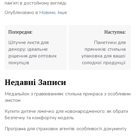
пам’яті в достойному вигляді.
Опубліковано в
Новини
,
Інше
Навігація
Попередня:
Наступна:
записів
Штучне листя для
Пакетики для
декору: ідеальне
пряників: стильна
рішення для оптових
упаковка для вашої
покупців
солодкої продукції
Недавні Записи
Медальйон з гравіюванням: стильна прикраса з особливим
змістом
Купити дитяче ліжечко для новонародженого: як обрати
безпечну та комфортну модель
Програма для страхових агентів: особливості документу