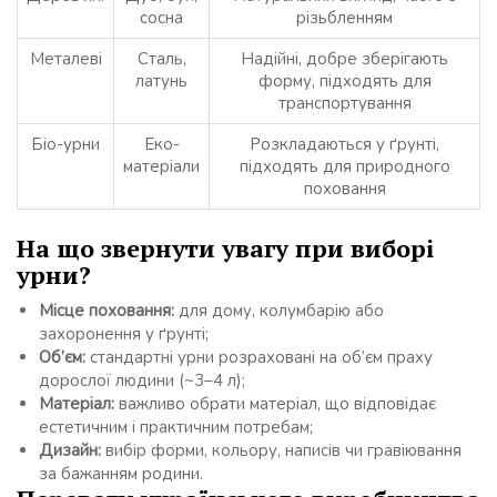
сосна
різьбленням
Металеві
Сталь,
Надійні, добре зберігають
латунь
форму, підходять для
транспортування
Біо-урни
Еко-
Розкладаються у ґрунті,
матеріали
підходять для природного
поховання
На що звернути увагу при виборі
урни?
Місце поховання:
для дому, колумбарію або
захоронення у ґрунті;
Об’єм:
стандартні урни розраховані на об’єм праху
дорослої людини (~3–4 л);
Матеріал:
важливо обрати матеріал, що відповідає
естетичним і практичним потребам;
Дизайн:
вибір форми, кольору, написів чи гравіювання
за бажанням родини.