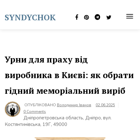
Skip
to
SYNDYCHOK
content
TOG
NAVI
Урни для праху від
виробника в Києві: як обрати
гідний меморіальний виріб
ОПУБЛІКОВАНО
Володимир Іванов
02.06.2025
0 Comments
Дніпропетровська область, Дніпро, вул.
Костянтинівська, 19Г, 49000