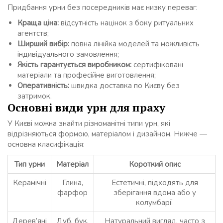
Придбання урни без посередників має низку переваг:
Краща ціна:
відсутність націнок з боку ритуальних
агентств;
Ширший вибір:
повна лінійка моделей та можливість
індивідуального замовлення;
Якість гарантується виробником:
сертифіковані
матеріали та професійне виготовлення;
Оперативність:
швидка доставка по Києву без
затримок.
Основні види урн для праху
У Києві можна знайти різноманітні типи урн, які
відрізняються формою, матеріалом і дизайном. Нижче —
основна класифікація:
Тип урни
Матеріал
Короткий опис
Керамічні
Глина,
Естетичні, підходять для
фарфор
зберігання вдома або у
колумбарії
Дерев’яні
Дуб, бук,
Натуральний вигляд, часто з